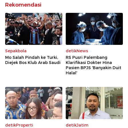
Rekomendasi
Sepakbola
detikNews
Mo Salah Pindah ke Turki,
RS Pusri Palembang
Diejek Bos Klub Arab Saudi
Klarifikasi Dokter Hina
Pasien BPJS 'Banyakin Duit
Halal'
detikProperti
detikJatim