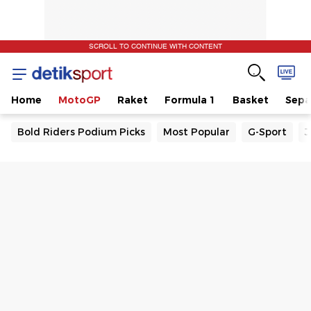
SCROLL TO CONTINUE WITH CONTENT
Home
MotoGP
Raket
Formula 1
Basket
Sepa
Bold Riders Podium Picks
Most Popular
G-Sport
J