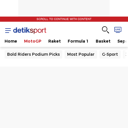
SCROLL TO CONTINUE WITH CONTENT
Home
MotoGP
Raket
Formula 1
Basket
Sepa
Bold Riders Podium Picks
Most Popular
G-Sport
J