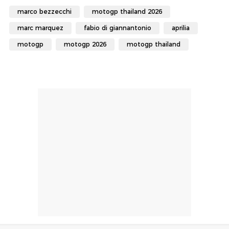
marco bezzecchi
motogp thailand 2026
marc marquez
fabio di giannantonio
aprilia
motogp
motogp 2026
motogp thailand