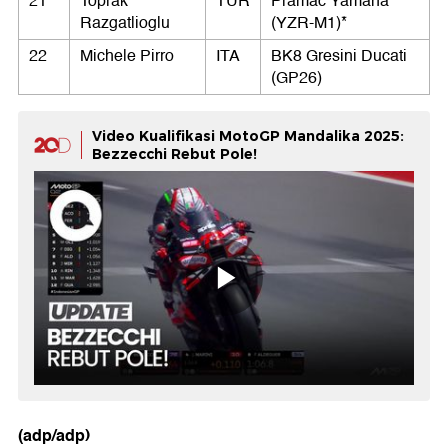
21
Toprak
TUR
Pramac Yamaha
Razgatlioglu
(YZR-M1)*
22
Michele Pirro
ITA
BK8 Gresini Ducati
(GP26)
Video Kualifikasi MotoGP Mandalika 2025:
Bezzecchi Rebut Pole!
(adp/adp)