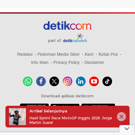
part of
Redaksi
Pedoman Media Siber
Karir
Kotak Pos
Info Iklan
Privacy Policy
Disclaimer
Download aplikasi detikcom
Artikel Selanjutnya
Hasil Sprint Race MotoGP Inggris 2026: Jorge
Copyright @ 2026 detikcom, All right reserved
Martin Juara!