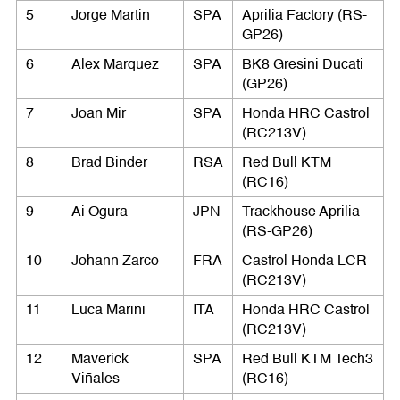
5
Jorge Martin
SPA
Aprilia Factory (RS-
GP26)
6
Alex Marquez
SPA
BK8 Gresini Ducati
(GP26)
7
Joan Mir
SPA
Honda HRC Castrol
(RC213V)
8
Brad Binder
RSA
Red Bull KTM
(RC16)
9
Ai Ogura
JPN
Trackhouse Aprilia
(RS-GP26)
10
Johann Zarco
FRA
Castrol Honda LCR
(RC213V)
11
Luca Marini
ITA
Honda HRC Castrol
(RC213V)
12
Maverick
SPA
Red Bull KTM Tech3
Viñales
(RC16)