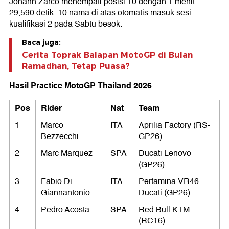
Johann Zarco menempati posisi 10 dengan 1 menit
29,590 detik. 10 nama di atas otomatis masuk sesi
kualifikasi 2 pada Sabtu besok.
Baca juga:
Cerita Toprak Balapan MotoGP di Bulan
Ramadhan, Tetap Puasa?
Hasil Practice MotoGP Thailand 2026
Pos
Rider
Nat
Team
1
Marco
ITA
Aprilia Factory (RS-
Bezzecchi
GP26)
2
Marc Marquez
SPA
Ducati Lenovo
(GP26)
3
Fabio Di
ITA
Pertamina VR46
Giannantonio
Ducati (GP26)
4
Pedro Acosta
SPA
Red Bull KTM
(RC16)