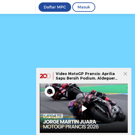
Daftar MPC
Masuk
Video MotoGP Prancis: Aprilia
Sapu Bersih Podium, Aldeguer
Ke-9