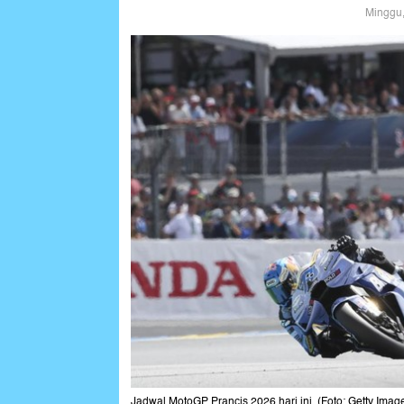
Minggu,
Jadwal MotoGP Prancis 2026 hari ini. (Foto: Getty Ima