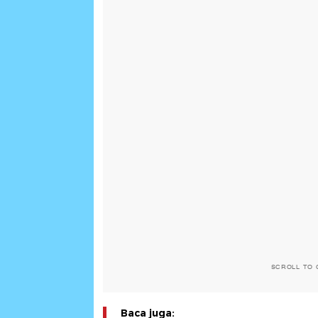
SCROLL TO 
Baca juga: