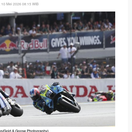
 10 Mei 2026 08:15 WIB
ges/Gold & Goose Photography)