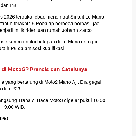
dari P8.
 2026 terbuka lebar, mengingat Sirkuit Le Mans
 tahun terakhir. 6 Pebalap berbeda berhasil jadi
njadi milik rider tuan rumah Johann Zarco.
a akan memulai balapan di Le Mans dari grid
raih P6 dalam sesi kualifikasi.
 di MotoGP Prancis dan Catalunya
sia yang bertarung di Moto2 Mario Aji. Dia gagal
dari P23.
ngsung Trans 7. Race Moto3 digelar pukul 16.00
 19.00 WIB.
0/5)