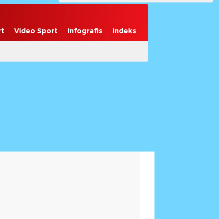
rt
Video Sport
Infografis
Indeks