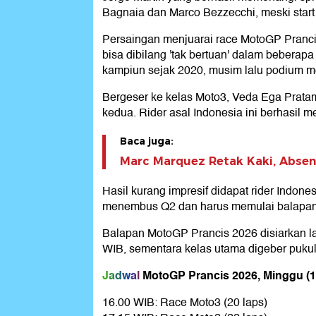
Bagnaia dan Marco Bezzecchi, meski start 
Persaingan menjuarai race MotoGP Prancis
bisa dibilang 'tak bertuan' dalam beberapa
kampiun sejak 2020, musim lalu podium me
Bergeser ke kelas Moto3, Veda Ega Pratam
kedua. Rider asal Indonesia ini berhasil me
Baca juga:
Marc Marquez Retak Kaki, Absen
Hasil kurang impresif didapat rider Indone
menembus Q2 dan harus memulai balapan 
Balapan MotoGP Prancis 2026 disiarkan la
WIB, sementara kelas utama digeber pukul
Jadwal
MotoGP Prancis 2026, Minggu (1
16.00 WIB: Race Moto3 (20 laps)