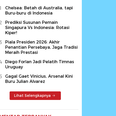
1
Chelsea: Betah di Australia, tapi
Buru-buru di Indonesia
2
Prediksi Susunan Pemain
Singapura Vs Indonesia: Rotasi
Kiper!
3
Piala Presiden 2026: Akhir
Penantian Persebaya, Jaga Tradisi
Meraih Prestasi
4
Diego Forlan Jadi Pelatih Timnas
Uruguay
5
Gagal Gaet Vinicius, Arsenal Kini
Buru Julian Alvarez
Lihat Selengkapnya