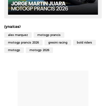
(yna/cas)
alex marquez
motogp prancis
motogp prancis 2026
gresini racing
bold riders
motogp
motogp 2026