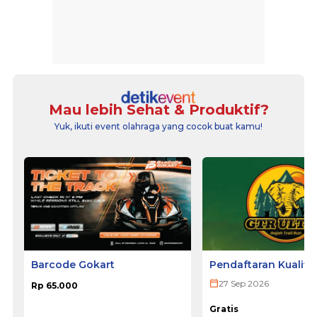
Mau lebih Sehat & Produktif?
Yuk, ikuti event olahraga yang cocok buat kamu!
Barcode Gokart
Pendaftaran Kualifi
ULTRA 2026
27 Sep 2026
Rp 65.000
Gratis