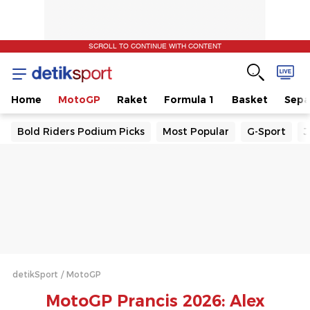
SCROLL TO CONTINUE WITH CONTENT
Home
MotoGP
Raket
Formula 1
Basket
Sepa
Bold Riders Podium Picks
Most Popular
G-Sport
J
detikSport
MotoGP
MotoGP Prancis 2026: Alex