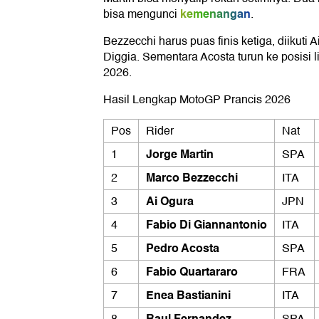
kemenangan
bisa mengunci
.
Bezzecchi harus puas finis ketiga, diikuti 
Diggia. Sementara Acosta turun ke posisi 
2026.
Hasil Lengkap MotoGP Prancis 2026
Pos
Rider
Nat
Jorge Martin
1
SPA
Marco Bezzecchi
2
ITA
Ai Ogura
3
JPN
Fabio Di Giannantonio
4
ITA
Pedro Acosta
5
SPA
Fabio Quartararo
6
FRA
Enea Bastianini
7
ITA
Raul Fernandez