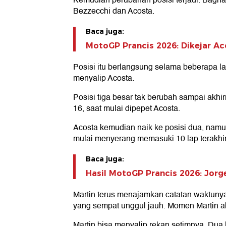
Kemudian perubahan posisi terjadi. Bagna
Bezzecchi dan Acosta.
Baca juga:
MotoGP Prancis 2026: Dikejar Ac
Posisi itu berlangsung selama beberapa la
menyalip Acosta.
Posisi tiga besar tak berubah sampai akhirn
16, saat mulai dipepet Acosta.
Acosta kemudian naik ke posisi dua, namun 
mulai menyerang memasuki 10 lap terakhir
Baca juga:
Hasil MotoGP Prancis 2026: Jor
Martin terus menajamkan catatan waktunya
yang sempat unggul jauh. Momen Martin ak
Martin bisa menyalip rekan setimnya. Dua l