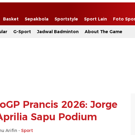
Basket
Sepakbola
Sportstyle
Sport Lain
Foto Spo
lar
G-Sport
Jadwal Badminton
About The Game
oGP Prancis 2026: Jorge
 Aprilia Sapu Podium
u Arifin -
Sport