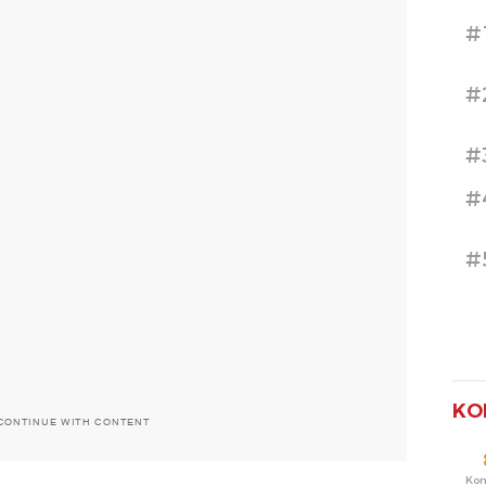
#
#
#
#
#
KO
CONTINUE WITH CONTENT
Ko