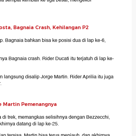
ia sempat kembali ke tiga besar, mengekor
osta, Bagnaia Crash, Kehilangan P2
p. Bagnaia bahkan bisa ke posisi dua di lap ke-6,
ya Bagnaia crash. Rider Ducati itu terjatuh di lap ke-
langsung disalip Jorge Martin. Rider Aprilia itu juga
.
ge Martin Pemenangnya
 di trek, memangkas selisihnya dengan Bezzecchi,
hirnya datang di lap ke-25.
ap tersisa, Martin bisa terus menjauh, dan akhirnya