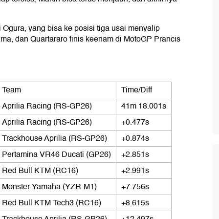
Ai Ogura, yang bisa ke posisi tiga usai menyalip
lima, dan Quartararo finis keenam di MotoGP Prancis
Team
Time/Diff
Aprilia Racing (RS-GP26)
41m 18.001s
Aprilia Racing (RS-GP26)
+0.477s
Trackhouse Aprilia (RS-GP26)
+0.874s
Pertamina VR46 Ducati (GP26)
+2.851s
Red Bull KTM (RC16)
+2.991s
Monster Yamaha (YZR-M1)
+7.756s
Red Bull KTM Tech3 (RC16)
+8.615s