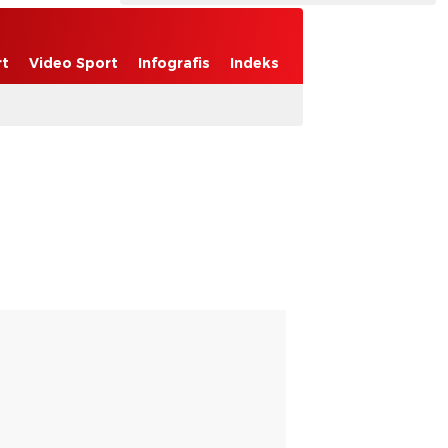
rt
Video Sport
Infografis
Indeks