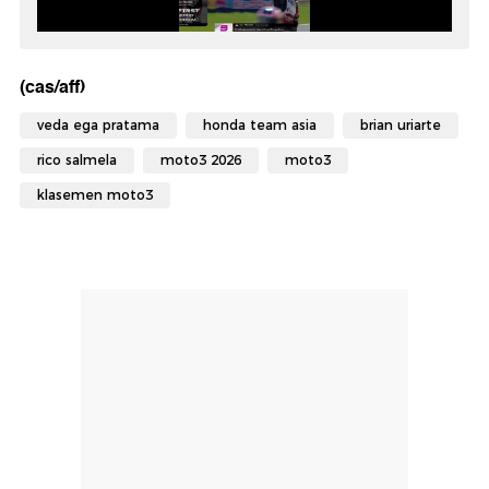
(cas/aff)
veda ega pratama
honda team asia
brian uriarte
rico salmela
moto3 2026
moto3
klasemen moto3