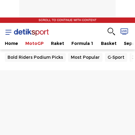
SCROLL TO CONTINUE WITH CONTENT
Home
MotoGP
Raket
Formula 1
Basket
Sepa
Bold Riders Podium Picks
Most Popular
G-Sport
J