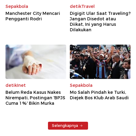
Sepakbola
detikTravel
Manchester City Mencari
Digigit Ular Saat Traveling?
Pengganti Rodri
Jangan Disedot atau
Diikat, Ini yang Harus
Dilakukan
detikInet
Sepakbola
Belum Reda Kasus Nakes
Mo Salah Pindah ke Turki,
Nirempati, Postingan 'BPJS
Diejek Bos Klub Arab Saudi
Cuma 1%' Bikin Murka
Selengkapnya