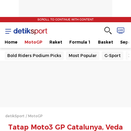
SCROLL TO CONTINUE WITH CONTENT
Home
MotoGP
Raket
Formula 1
Basket
Sepa
Bold Riders Podium Picks
Most Popular
G-Sport
J
detikSport
MotoGP
Tatap Moto3 GP Catalunya, Veda