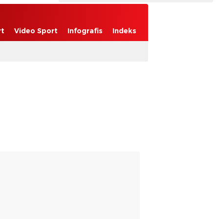
rt
Video Sport
Infografis
Indeks