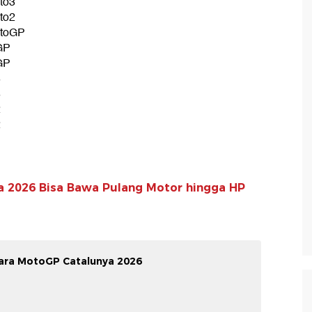
to3
to2
otoGP
oGP
oGP
3
3
2
2
 2026 Bisa Bawa Pulang Motor hingga HP
uara MotoGP Catalunya 2026