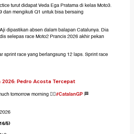
ice turut didapat Veda Ega Pratama di kelas Moto3.
19 dan mengikuti Q1 untuk bisa bersaing
 Aji dipastikan absen dalam balapan Catalunya. Dia
edis selepas race Moto2 Prancis 2026 akhir pekan
r sprint race yang berlangsung 12 laps. Sprint race
a 2026: Pedro Acosta Tercepat
#CatalanGP
much tomorrow morning 😮‍💨
🏁
 2026
16/5)