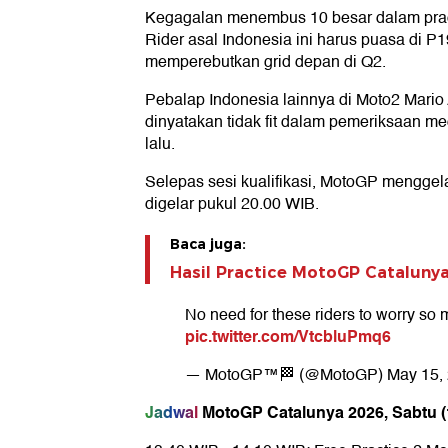
Kegagalan menembus 10 besar dalam pract
Rider asal Indonesia ini harus puasa di P
memperebutkan grid depan di Q2.
Pebalap Indonesia lainnya di Moto2 Mario
dinyatakan tidak fit dalam pemeriksaan m
lalu.
Selepas sesi kualifikasi, MotoGP menggela
digelar pukul 20.00 WIB.
Baca juga:
Hasil Practice MotoGP Cataluny
No need for these riders to worry so 
pic.twitter.com/VtcbluPmq6
— MotoGP™🏁 (@MotoGP)
May 15,
Jadwal
MotoGP Catalunya 2026, Sabtu (