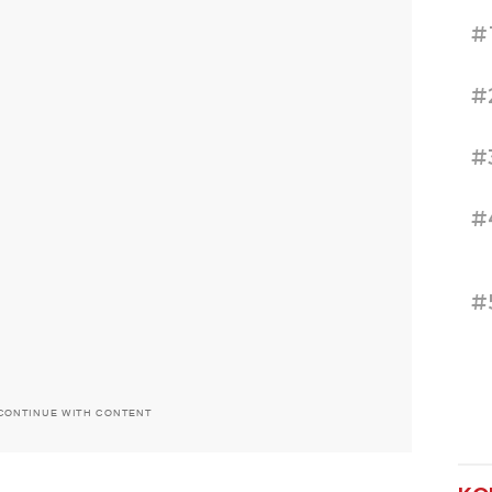
#
#
#
#
#
CONTINUE WITH CONTENT