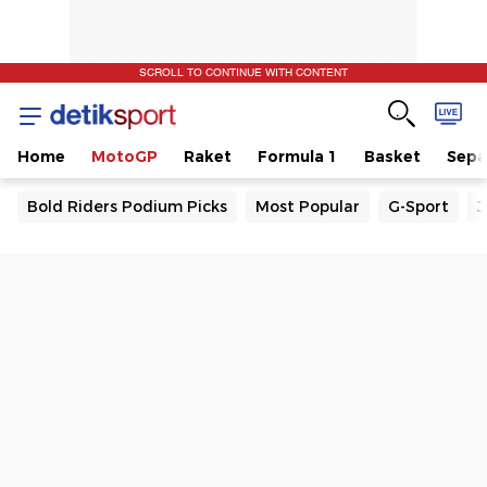
SCROLL TO CONTINUE WITH CONTENT
Home
MotoGP
Raket
Formula 1
Basket
Sepa
Bold Riders Podium Picks
Most Popular
G-Sport
J