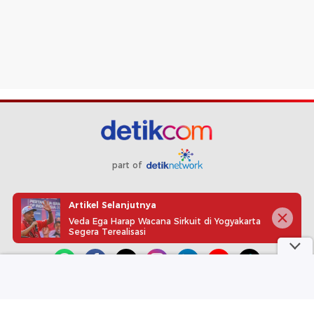
part of
Redaksi
Pedoman Media Siber
Karir
Kotak Pos
Artikel Selanjutnya
Info Iklan
Privacy Policy
Disclaimer
Veda Ega Harap Wacana Sirkuit di Yogyakarta
Segera Terealisasi
Download aplikasi detikcom