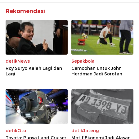
Rekomendasi
detikNews
Sepakbola
Roy Suryo Kalah Lagi dan
Cemoohan untuk John
Lagi
Herdman Jadi Sorotan
detikOto
detikJateng
Toyota: Punya Land Cruiser
Motif Ekonomi Jadi Alasan