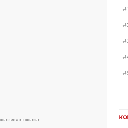
#
#
#
#
#
KO
CONTINUE WITH CONTENT