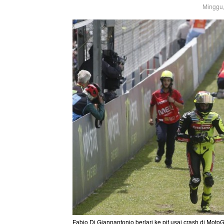
Minggu,
Fabio Di Giannantonio berlari ke pit usai crash di Mo