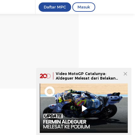
Daftar MPC
Masuk
Video MotoGP Catalunya:
Aldeguer Melesat dari Belakang
untuk Naik Podium