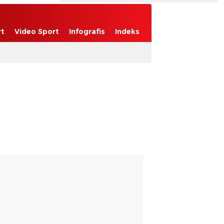
rt
Video Sport
Infografis
Indeks