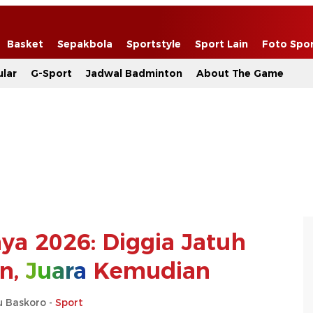
Basket
Sepakbola
Sportstyle
Sport Lain
Foto Spo
lar
G-Sport
Jadwal Badminton
About The Game
a 2026: Diggia Jatuh
n,
Juara
Kemudian
u Baskoro -
Sport