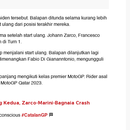
iden tersebut. Balapan ditunda selama kurang lebih
ulang dari posisi terakhir mereka.
ama setelah start ulang. Johann Zarco, Francesco
 di Turn 1.
 menjalani start ulang. Balapan dilanjutkan lagi
l dimenangkan Fabio Di Giananntonio, mengungguli
anjang mengikuti kelas premier MotoGP. Rider asal
at MotoGP Qatar 2023.
g Kedua, Zarco-Marini-Bagnaia Crash
#CatalanGP
e conscious
🏁