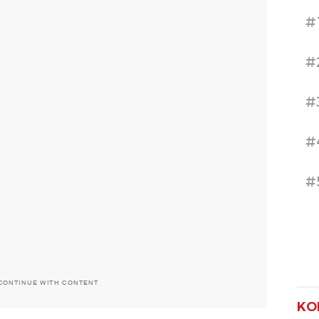
#
#
#
#
#
CONTINUE WITH CONTENT
KO