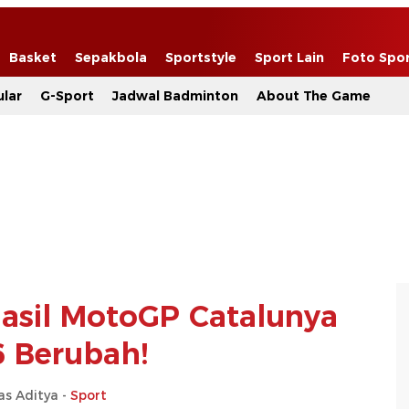
Basket
Sepakbola
Sportstyle
Sport Lain
Foto Spo
lar
G-Sport
Jadwal Badminton
About The Game
Hasil MotoGP Catalunya
 Berubah!
as Aditya -
Sport