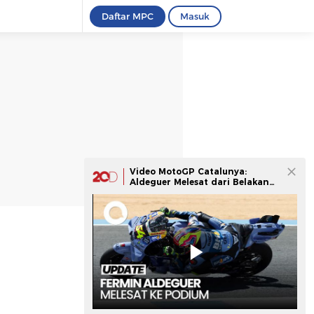
Daftar MPC
Masuk
Video MotoGP Catalunya:
Aldeguer Melesat dari Belakang
untuk Naik Podium