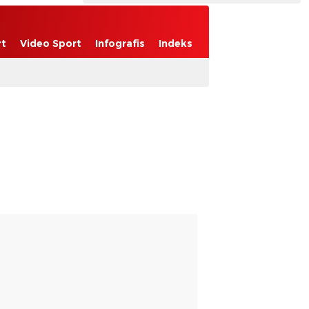
rt
Video Sport
Infografis
Indeks