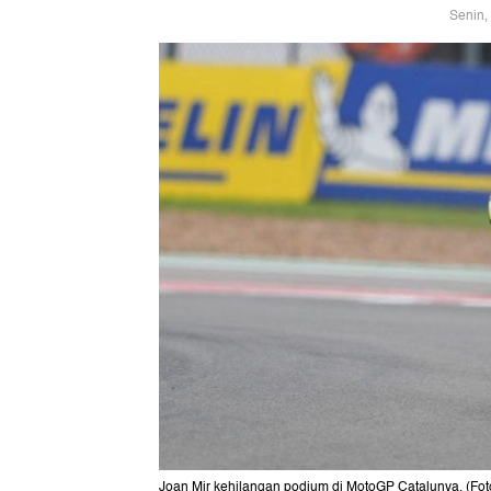
Senin,
Joan Mir kehilangan podium di MotoGP Catalunya. (Fot