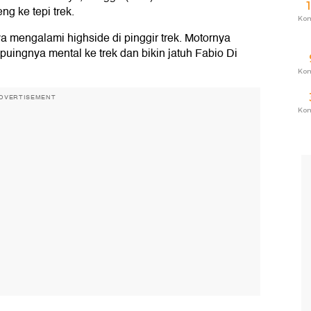
g ke tepi trek.
Ko
 mengalami highside di pinggir trek. Motornya
uingnya mental ke trek dan bikin jatuh Fabio Di
Ko
DVERTISEMENT
Ko