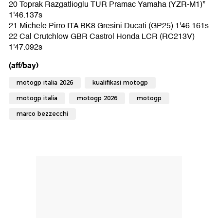
20 Toprak Razgatlioglu TUR Pramac Yamaha (YZR-M1)*
1'46.137s
21 Michele Pirro ITA BK8 Gresini Ducati (GP25) 1'46.161s
22 Cal Crutchlow GBR Castrol Honda LCR (RC213V)
1'47.092s
(aff/bay)
motogp italia 2026
kualifikasi motogp
motogp italia
motogp 2026
motogp
marco bezzecchi