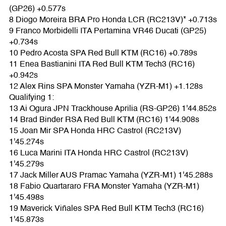
(GP26) +0.577s
8 Diogo Moreira BRA Pro Honda LCR (RC213V)* +0.713s
9 Franco Morbidelli ITA Pertamina VR46 Ducati (GP25)
+0.734s
10 Pedro Acosta SPA Red Bull KTM (RC16) +0.789s
11 Enea Bastianini ITA Red Bull KTM Tech3 (RC16)
+0.942s
12 Alex Rins SPA Monster Yamaha (YZR-M1) +1.128s
Qualifying 1:
13 Ai Ogura JPN Trackhouse Aprilia (RS-GP26) 1'44.852s
14 Brad Binder RSA Red Bull KTM (RC16) 1'44.908s
15 Joan Mir SPA Honda HRC Castrol (RC213V)
1'45.274s
16 Luca Marini ITA Honda HRC Castrol (RC213V)
1'45.279s
17 Jack Miller AUS Pramac Yamaha (YZR-M1) 1'45.288s
18 Fabio Quartararo FRA Monster Yamaha (YZR-M1)
1'45.498s
19 Maverick Viñales SPA Red Bull KTM Tech3 (RC16)
1'45.873s