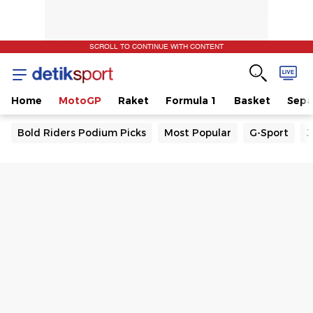
SCROLL TO CONTINUE WITH CONTENT
Home
MotoGP
Raket
Formula 1
Basket
Sepa
Bold Riders Podium Picks
Most Popular
G-Sport
J