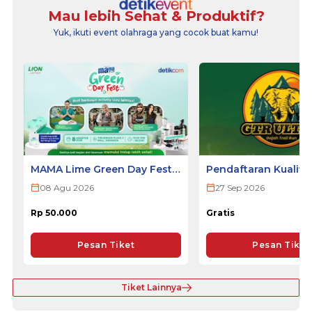
Mau lebih Sehat & Produktif?
Yuk, ikuti event olahraga yang cocok buat kamu!
MAMA Lime Green Day Fest
Pendaftaran Kualifi
2026 - SURABAYA
ULTRA 2026
08 Agu 2026
27 Sep 2026
Rp 50.000
Gratis
Pesan Tiket
Pesan Tiket
Tiket Lainnya