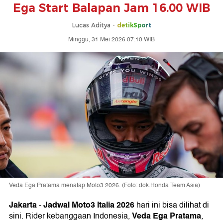
Ega Start Balapan Jam 16.00 WIB
Lucas Aditya -
detikSport
Minggu, 31 Mei 2026 07:10 WIB
Veda Ega Pratama menatap Moto3 2026. (Foto: dok.Honda Team Asia)
Jakarta
Jadwal
Moto3 Italia 2026
-
hari ini bisa dilihat di
Veda Ega Pratama
sini. Rider kebanggaan Indonesia,
,