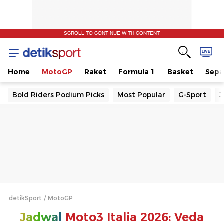
SCROLL TO CONTINUE WITH CONTENT
Home
MotoGP
Raket
Formula 1
Basket
Sepa
Bold Riders Podium Picks
Most Popular
G-Sport
J
detikSport
MotoGP
Jadwal
Moto3 Italia 2026: Veda