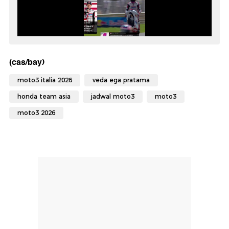
(cas/bay)
moto3 italia 2026
veda ega pratama
honda team asia
jadwal moto3
moto3
moto3 2026