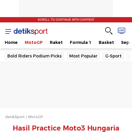
SCROLL TO CONTINUE WITH CONTENT
Home
MotoGP
Raket
Formula 1
Basket
Sepa
Bold Riders Podium Picks
Most Popular
G-Sport
J
detikSport
MotoGP
Hasil Practice Moto3 Hungaria