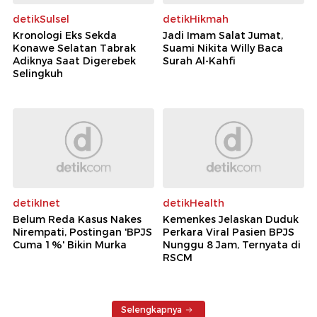
detikSulsel
detikHikmah
Kronologi Eks Sekda
Jadi Imam Salat Jumat,
Konawe Selatan Tabrak
Suami Nikita Willy Baca
Adiknya Saat Digerebek
Surah Al-Kahfi
Selingkuh
detikInet
detikHealth
Belum Reda Kasus Nakes
Kemenkes Jelaskan Duduk
Nirempati, Postingan 'BPJS
Perkara Viral Pasien BPJS
Cuma 1%' Bikin Murka
Nunggu 8 Jam, Ternyata di
RSCM
Selengkapnya