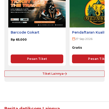
Barcode Gokart
Pendaftaran Kualifi
ULTRA 2026
27 Sep 2026
Rp 65.000
Gratis
Pesan Tiket
Pesan Tiket
Tiket Lainnya
Berita detikcom Lainnya