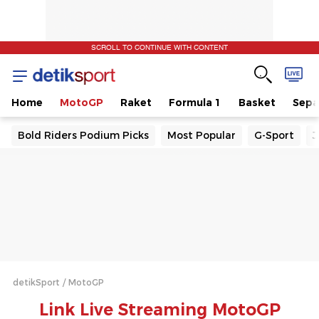
SCROLL TO CONTINUE WITH CONTENT
Home
MotoGP
Raket
Formula 1
Basket
Sepa
Bold Riders Podium Picks
Most Popular
G-Sport
J
detikSport
MotoGP
Link Live Streaming MotoGP