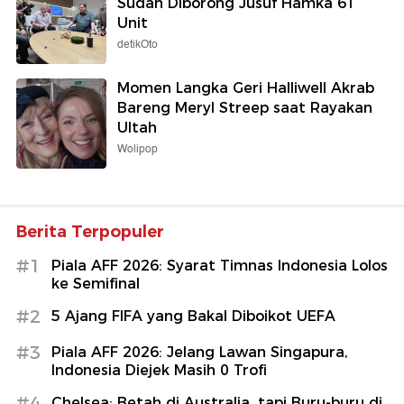
Sudah Diborong Jusuf Hamka 61
Unit
detikOto
Momen Langka Geri Halliwell Akrab
Bareng Meryl Streep saat Rayakan
Ultah
Wolipop
Berita Terpopuler
#1
Piala AFF 2026: Syarat Timnas Indonesia Lolos
ke Semifinal
#2
5 Ajang FIFA yang Bakal Diboikot UEFA
#3
Piala AFF 2026: Jelang Lawan Singapura,
Indonesia Diejek Masih 0 Trofi
#4
Chelsea: Betah di Australia, tapi Buru-buru di