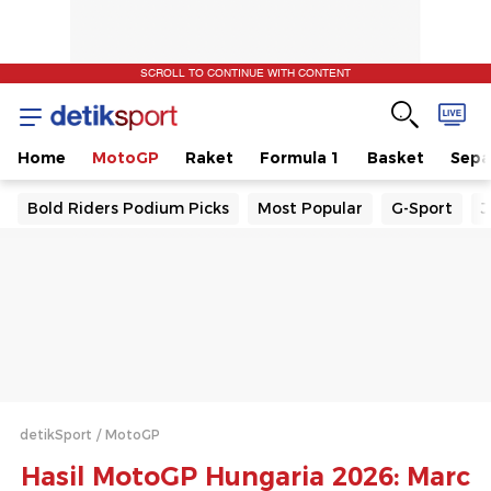
SCROLL TO CONTINUE WITH CONTENT
Home
MotoGP
Raket
Formula 1
Basket
Sepa
Bold Riders Podium Picks
Most Popular
G-Sport
J
detikSport
MotoGP
Hasil MotoGP Hungaria 2026: Marc