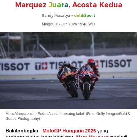
Marquez
Juara
, Acosta Kedua
Randy Prasatya -
detikSport
Minggu, 07 Jun 2026 19:46 WIB
Marc Marquez dan Pedro Acosta bersaing ketat. (Foto: Getty Images/Gold &
Goose Photography)
Balatonboglar
MotoGP Hungaria 2026
-
yang