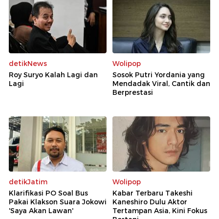
detikNews
Wolipop
Roy Suryo Kalah Lagi dan
Sosok Putri Yordania yang
Lagi
Mendadak Viral, Cantik dan
Berprestasi
detikJatim
Wolipop
Klarifikasi PO Soal Bus
Kabar Terbaru Takeshi
Pakai Klakson Suara Jokowi
Kaneshiro Dulu Aktor
'Saya Akan Lawan'
Tertampan Asia, Kini Fokus