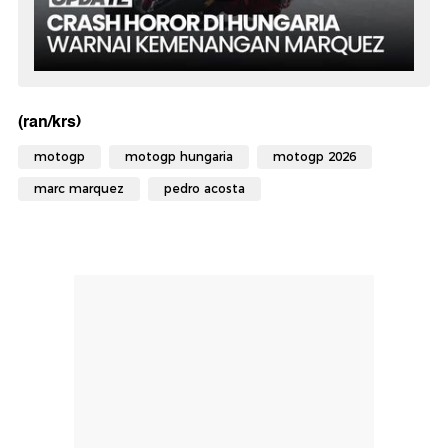
(ran/krs)
motogp
motogp hungaria
motogp 2026
marc marquez
pedro acosta