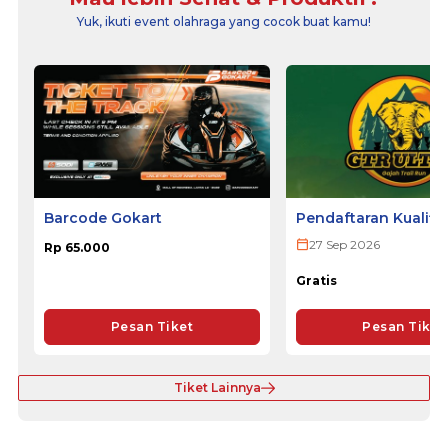
Yuk, ikuti event olahraga yang cocok buat kamu!
Barcode Gokart
Pendaftaran Kualifi
ULTRA 2026
27 Sep 2026
Rp 65.000
Gratis
Pesan Tiket
Pesan Tiket
Tiket Lainnya