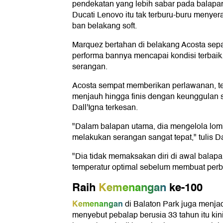
pendekatan yang lebih sabar pada balapa
Ducati Lenovo itu tak terburu-buru meny
ban belakang soft.
Marquez bertahan di belakang Acosta se
performa bannya mencapai kondisi terbaik
serangan.
Acosta sempat memberikan perlawanan, tet
menjauh hingga finis dengan keunggulan se
Dall'Igna terkesan.
"Dalam balapan utama, dia mengelola lom
melakukan serangan sangat tepat," tulis Da
"Dia tidak memaksakan diri di awal bal
temperatur optimal sebelum membuat per
Raih
Kemenangan
ke-100
Kemenangan
di Balaton Park juga menjad
menyebut pebalap berusia 33 tahun itu kin