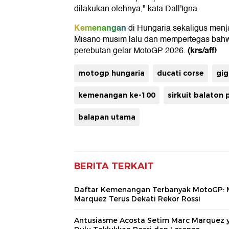
dilakukan olehnya," kata Dall'Igna.
Kemenangan
di Hungaria sekaligus menj
Misano musim lalu dan mempertegas bahw
(krs/aff)
perebutan gelar MotoGP 2026.
motogp hungaria
ducati corse
gig
kemenangan ke-100
sirkuit balaton 
balapan utama
BERITA TERKAIT
Daftar Kemenangan Terbanyak MotoGP: 
Marquez Terus Dekati Rekor Rossi
Antusiasme Acosta Setim Marc Marquez 