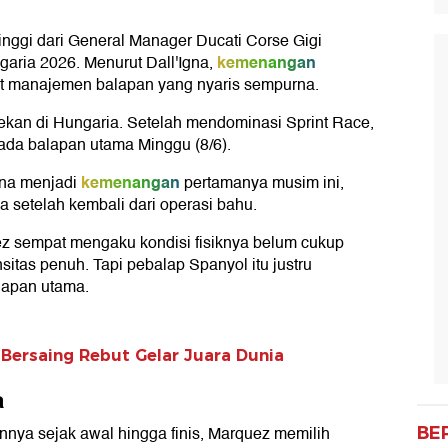
inggi dari General Manager Ducati Corse Gigi
kemenangan
aria 2026. Menurut Dall'Igna,
rkat manajemen balapan yang nyaris sempurna.
pekan di Hungaria. Setelah mendominasi Sprint Race,
pada balapan utama Minggu (8/6).
kemenangan
ena menjadi
pertamanya musim ini,
a setelah kembali dari operasi bahu.
z sempat mengaku kondisi fisiknya belum cukup
sitas penuh. Tapi pebalap Spanyol itu justru
lapan utama.
Bersaing Rebut Gelar Juara Dunia
a
nya sejak awal hingga finis, Marquez memilih
BE