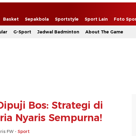
Basket
Sepakbola
Sportstyle
Sport Lain
Foto Spo
lar
G-Sport
Jadwal Badminton
About The Game
puji Bos: Strategi di
ia Nyaris Sempurna!
ris FW -
Sport