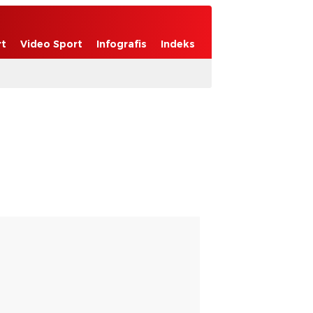
rt
Video Sport
Infografis
Indeks