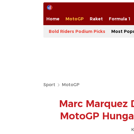
Home
MotoGP
Raket
Formula 1
Bold Riders Podium Picks
Most Popu
Sport
MotoGP
Marc Marquez Di
MotoGP Hungar
K