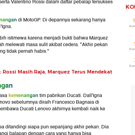
erta Valentino Rossi dalam daftar pebalap tersukses
KO
nangan
di MotoGP. Di depannya sekarang hanya
'Igna.
Ko
ebih istimewa karena menjadi bukti bahwa Marquez
ah melewati masa sulit akibat cedera. "Akhir pekan
Ko
ng tidak pernah habis."
Ko
 Rossi Masih Raja, Marquez Terus Mendekat
ngan
kemenangan
uasa
tim pabrikan Ducati. Dall'Igna
enovo sebelumnya diraih Francesco Bagnaia di
 membawa Ducati Lenovo akhirnya kembali naik ke
a ditandingi siapa pun sepanjang akhir pekan. Dia
ngi balapan dengan cara yang hanya bisa