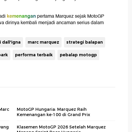
kemenangan
adi
pertama Marquez sejak MotoGP
a dirinya kembali menjadi ancaman serius dalam
i dall'igna
marc marquez
strategi balapan
park
performa terbaik
pebalap motogp
Marc
MotoGP Hungaria: Marquez Raih
Kemenangan ke-100 di Grand Prix
yang
Klasemen MotoGP 2026 Setelah Marquez