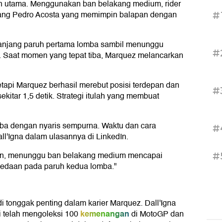
n utama. Menggunakan ban belakang medium, rider
erang Pedro Acosta yang memimpin balapan dengan
#
panjang paruh pertama lomba sambil menunggu
#
. Saat momen yang tepat tiba, Marquez melancarkan
api Marquez berhasil merebut posisi terdepan dan
#
kitar 1,5 detik. Strategi itulah yang membuat
ba dengan nyaris sempurna. Waktu dan cara
#
ll'Igna dalam ulasannya di LinkedIn.
apan, menunggu ban belakang medium mencapai
#
bedaan pada paruh kedua lomba."
i tonggak penting dalam karier Marquez. Dall'Igna
kemenangan
i telah mengoleksi 100
di MotoGP dan