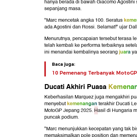
hanya berada di bawah Giacomo Agostini s
sepanjang masa.
keme
"Marc mencetak angka 100. Seratus
ada Agostini dan Rossi. Selamat!" ujar Dall
Menurutnya, pencapaian tersebut terasa l
telah kembali ke performa terbaiknya setel
juara
ini menandai kembalinya seorang
ya
Baca juga:
10 Pemenang Terbanyak MotoGP:
Ducati Akhiri Puasa
Kemena
Keberhasilan Marquez juga mengakhiri p
kemenangan
menyebut
terakhir Ducati L
MotoGP Jepang 2025.
H
asil di Hungaria
puncak podium.
"Marc menunjukkan kecepatan yang tak bis
memaksimalkan pole position dan memena