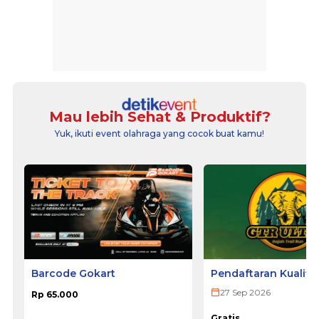
Mau lebih Sehat & Produktif?
Yuk, ikuti event olahraga yang cocok buat kamu!
Barcode Gokart
Pendaftaran Kualifi
ULTRA 2026
27 Sep 2026
Rp 65.000
Gratis