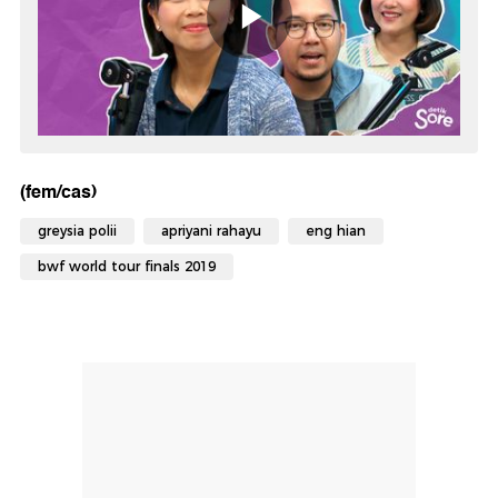
(fem/cas)
greysia polii
apriyani rahayu
eng hian
bwf world tour finals 2019