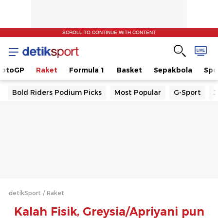
SCROLL TO CONTINUE WITH CONTENT
otoGP
Raket
Formula 1
Basket
Sepakbola
Spo
Bold Riders Podium Picks
Most Popular
G-Sport
J
detikSport
Raket
Kalah Fisik, Greysia/Apriyani pun