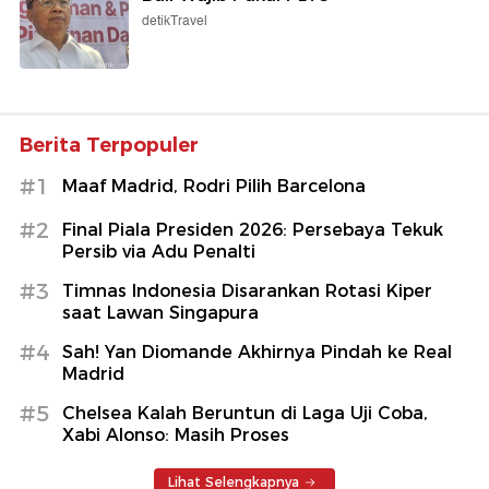
detikTravel
Berita Terpopuler
#1
Maaf Madrid, Rodri Pilih Barcelona
#2
Final Piala Presiden 2026: Persebaya Tekuk
Persib via Adu Penalti
#3
Timnas Indonesia Disarankan Rotasi Kiper
saat Lawan Singapura
#4
Sah! Yan Diomande Akhirnya Pindah ke Real
Madrid
#5
Chelsea Kalah Beruntun di Laga Uji Coba,
Xabi Alonso: Masih Proses
Lihat Selengkapnya