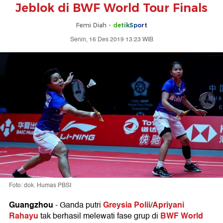
Jeblok di BWF World Tour Finals
Femi Diah -
detikSport
Senin, 16 Des 2019 13:23 WIB
Foto: dok. Humas PBSI
Guangzhou
Greysia Polii
Apriyani
- Ganda putri
/
Rahayu
BWF World
tak berhasil melewati fase grup di