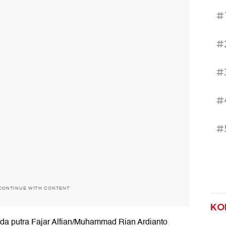
#
#
#
#
#
CONTINUE WITH CONTENT
KO
ganda putra Fajar Alfian/Muhammad Rian Ardianto