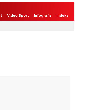
rt
Video Sport
Infografis
Indeks