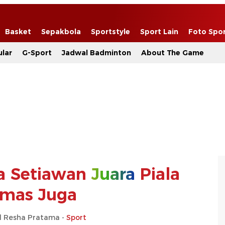
Basket
Sepakbola
Sportstyle
Sport Lain
Foto Spo
lar
G-Sport
Jadwal Badminton
About The Game
a Setiawan
Juara
Piala
mas Juga
Resha Pratama -
Sport