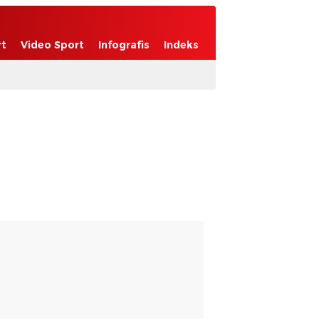
rt
Video Sport
Infografis
Indeks