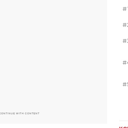
#
#
#
#
#
CONTINUE WITH CONTENT