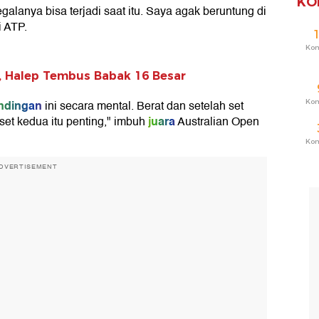
KO
alanya bisa terjadi saat itu. Saya agak beruntung di
i ATP.
Ko
, Halep Tembus Babak 16 Besar
ndingan
Ko
ini secara mental. Berat dan setelah set
juara
set kedua itu penting," imbuh
Australian Open
Ko
DVERTISEMENT