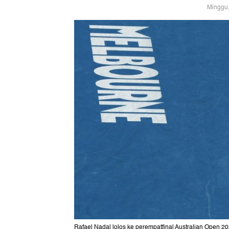
Minggu,
Rafael Nadal lolos ke perempatfinal Australian Open 20