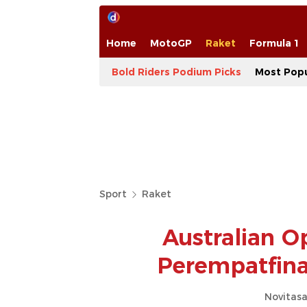
Home
MotoGP
Raket
Formula 1
Bold Riders Podium Picks
Most Popu
Sport
Raket
Australian O
Perempatfinal
Novitasa