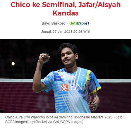
Chico ke Semifinal, Jafar/Aisyah
Kandas
Bayu Baskoro -
detikSport
Jumat, 27 Jan 2023 20:26 WIB
Chico Aura Dwi Wardoyo lolos ke semifinal Indonesia Masters 2023. (Foto:
SOPA Images/LightRocket via Gett/SOPA Images)