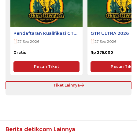
Pendaftaran Kualifikasi GTR
GTR ULTRA 2026
ULTRA 2026
27 Sep 2026
27 Sep 2026
Gratis
Rp 275.000
Pesan Tiket
Pesan Tiket
Tiket Lainnya
Berita detikcom Lainnya