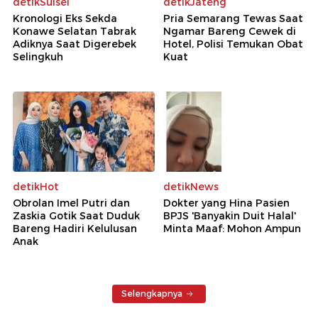
detikSulsel
detikJateng
Kronologi Eks Sekda
Pria Semarang Tewas Saat
Konawe Selatan Tabrak
Ngamar Bareng Cewek di
Adiknya Saat Digerebek
Hotel, Polisi Temukan Obat
Selingkuh
Kuat
detikHot
detikNews
Obrolan Imel Putri dan
Dokter yang Hina Pasien
Zaskia Gotik Saat Duduk
BPJS 'Banyakin Duit Halal'
Bareng Hadiri Kelulusan
Minta Maaf: Mohon Ampun
Anak
Selengkapnya