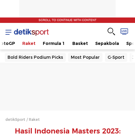
SCROLL TO CONTINUE WITH CONTENT
otoGP
Raket
Formula 1
Basket
Sepakbola
Spo
Bold Riders Podium Picks
Most Popular
G-Sport
J
detikSport
Raket
Hasil Indonesia Masters 2023: