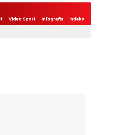
rt
Video Sport
Infografis
Indeks