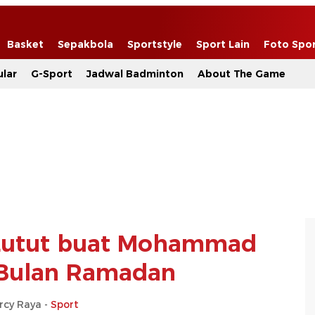
Basket
Sepakbola
Sportstyle
Sport Lain
Foto Spo
lar
G-Sport
Jadwal Badminton
About The Game
Lutut buat Mohammad
 Bulan Ramadan
rcy Raya -
Sport