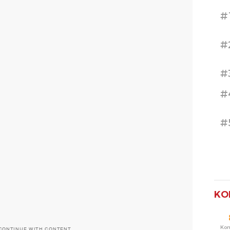
#
#
#
#
#
KO
Ko
CONTINUE WITH CONTENT