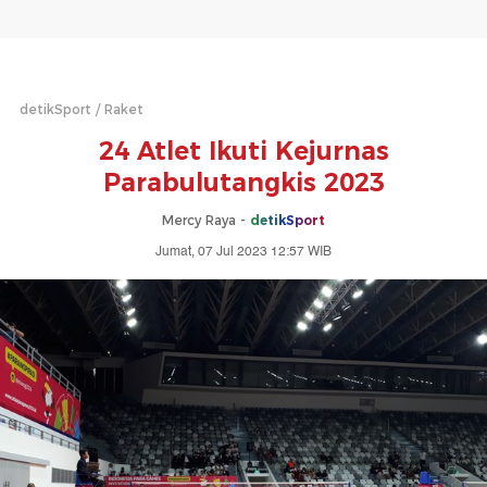
detikSport
Raket
24 Atlet Ikuti Kejurnas
Parabulutangkis 2023
Mercy Raya -
detikSport
Jumat, 07 Jul 2023 12:57 WIB