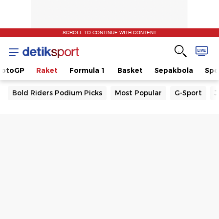
SCROLL TO CONTINUE WITH CONTENT
otoGP
Raket
Formula 1
Basket
Sepakbola
Spo
Bold Riders Podium Picks
Most Popular
G-Sport
J