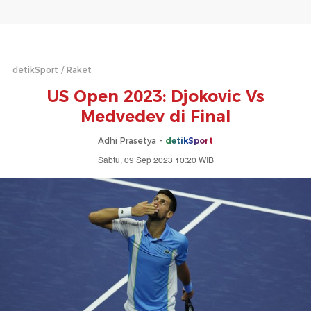
detikSport
Raket
US Open 2023: Djokovic Vs
Medvedev di Final
Adhi Prasetya -
detikSport
Sabtu, 09 Sep 2023 10:20 WIB