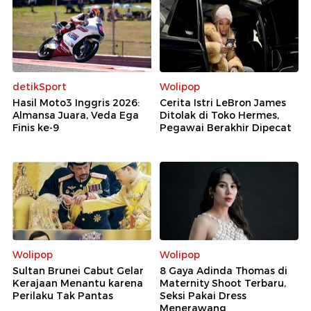
detikSport
Wolipop
Hasil Moto3 Inggris 2026:
Cerita Istri LeBron James
Almansa Juara, Veda Ega
Ditolak di Toko Hermes,
Finis ke-9
Pegawai Berakhir Dipecat
Wolipop
Wolipop
Sultan Brunei Cabut Gelar
8 Gaya Adinda Thomas di
Kerajaan Menantu karena
Maternity Shoot Terbaru,
Perilaku Tak Pantas
Seksi Pakai Dress
Menerawang