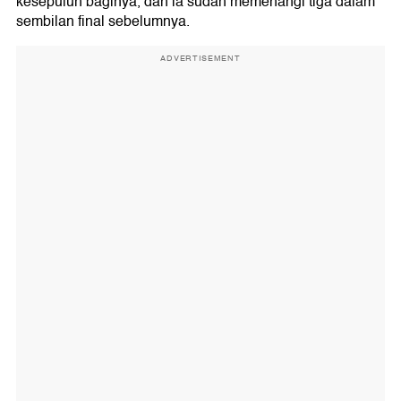
kesepuluh baginya, dan ia sudah memenangi tiga dalam
sembilan final sebelumnya.
ADVERTISEMENT