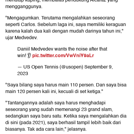
menutup kuping, membalas pendukung Alcaraz yang
mengganggunya.
"Mengagumkan. Terutama mengalahkan seseorang
seperti Carlos. Sebelum laga ini, saya memiliki keraguan
karena kalah dua kali dengan mudah darinya tahun ini,"
ujar Medvedev.
Daniil Medvedev wants the noise after that
pic.twitter.com/VwVniY9aLr
win! 👂
— US Open Tennis (@usopen)
September 9,
2023
"Saya bilang saya harus main 110 persen. Dan saya bisa
main 120 persen kali ini, kecuali di set ketiga."
"Tantangannya adalah saya harus menghadapi
seseorang yang sudah memenangi 23 grand slam,
sedangkan saya baru satu. Ketika saya mengalahkan dia
di sini (pada 2021), saya berhasil tampil lebih baik dari
biasanya. Tak ada cara lain," jelasnya.