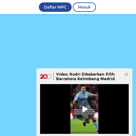
Daftar MPC
Masuk
Video: Rodri Dikabarkan Pilih
Barcelona Ketimbang Madrid