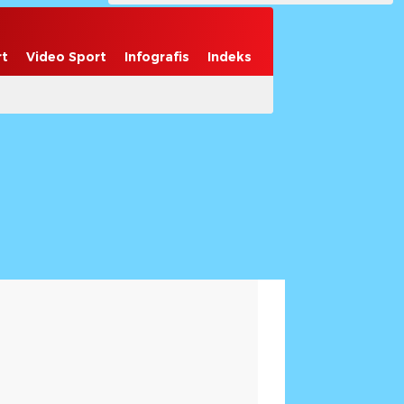
rt
Video Sport
Infografis
Indeks