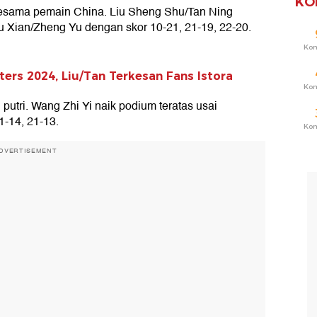
KO
arsesama pemain China. Liu Sheng Shu/Tan Ning
Xian/Zheng Yu dengan skor 10-21, 21-19, 22-20.
Ko
ers 2024, Liu/Tan Terkesan Fans Istora
Ko
putri. Wang Zhi Yi naik podium teratas usai
-14, 21-13.
Ko
DVERTISEMENT