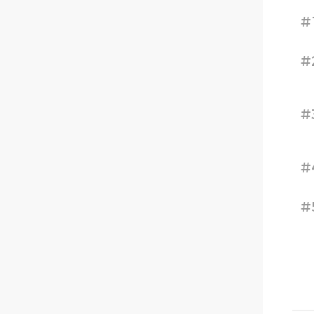
#
#
#
#
#