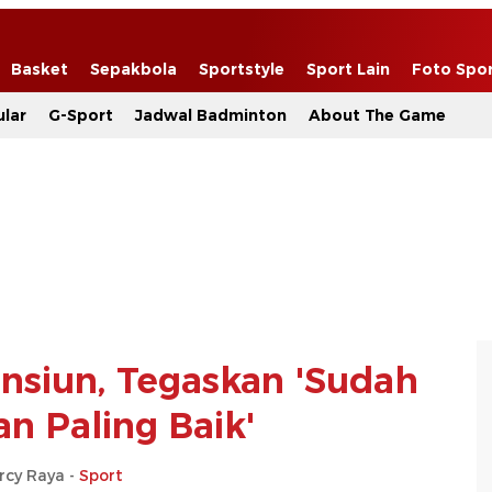
Basket
Sepakbola
Sportstyle
Sport Lain
Foto Spo
lar
G-Sport
Jadwal Badminton
About The Game
nsiun, Tegaskan 'Sudah
n Paling Baik'
rcy Raya -
Sport