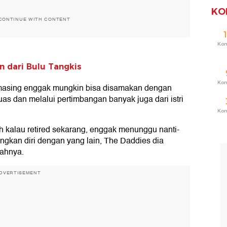
KO
CONTINUE WITH CONTENT
Ko
 dari Bulu Tangkis
Ko
-masing enggak mungkin bisa disamakan dengan
uas dan melalui pertimbangan banyak juga dari istri
Ko
ah kalau retired sekarang, enggak menunggu nanti-
ngkan diri dengan yang lain, The Daddies dia
bahnya.
DVERTISEMENT