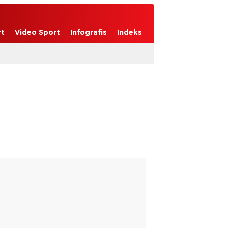
rt
Video Sport
Infografis
Indeks