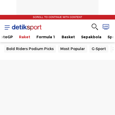
SCROLL TO CONTINUE WITH CONTENT
otoGP
Raket
Formula 1
Basket
Sepakbola
Spo
Bold Riders Podium Picks
Most Popular
G-Sport
J