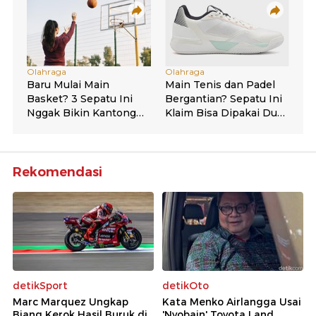
Rekomendasi
detikSport
detikOto
Marc Marquez Ungkap
Kata Menko Airlangga Usai
Biang Kerok Hasil Buruk di
'Nyobain' Toyota Land