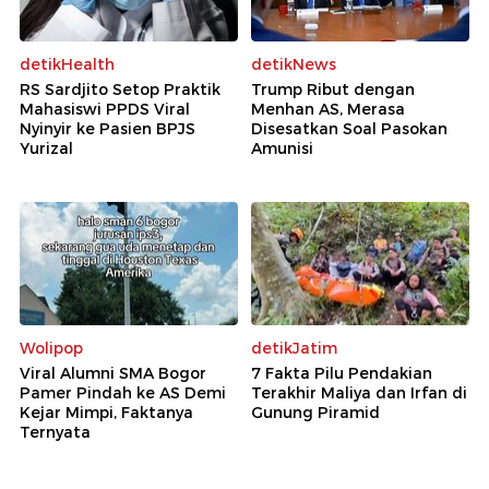
detikHealth
detikNews
RS Sardjito Setop Praktik
Trump Ribut dengan
Mahasiswi PPDS Viral
Menhan AS, Merasa
Nyinyir ke Pasien BPJS
Disesatkan Soal Pasokan
Yurizal
Amunisi
Wolipop
detikJatim
Viral Alumni SMA Bogor
7 Fakta Pilu Pendakian
Pamer Pindah ke AS Demi
Terakhir Maliya dan Irfan di
Kejar Mimpi, Faktanya
Gunung Piramid
Ternyata