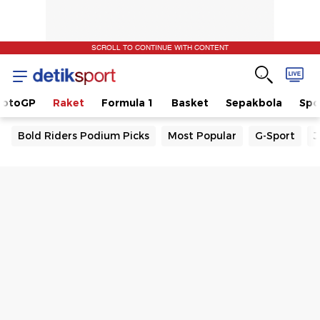
SCROLL TO CONTINUE WITH CONTENT
otoGP
Raket
Formula 1
Basket
Sepakbola
Spo
Bold Riders Podium Picks
Most Popular
G-Sport
J