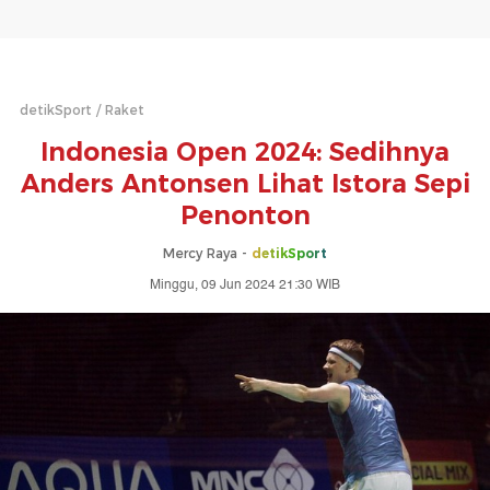
detikSport
Raket
Indonesia Open 2024: Sedihnya
Anders Antonsen Lihat Istora Sepi
Penonton
Mercy Raya -
detikSport
Minggu, 09 Jun 2024 21:30 WIB