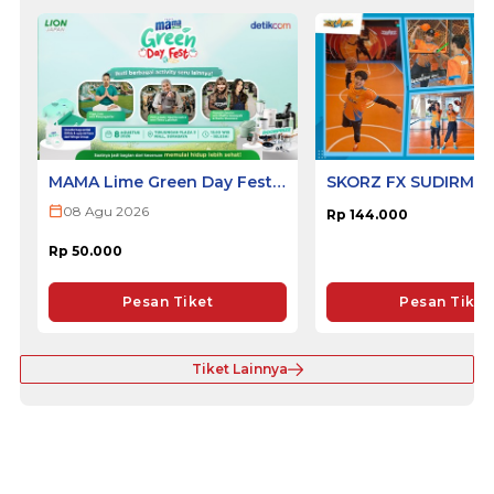
MAMA Lime Green Day Fest
SKORZ FX SUDIRMA
2026 - SURABAYA
08 Agu 2026
Rp 144.000
Rp 50.000
Pesan Tiket
Pesan Tiket
Tiket Lainnya