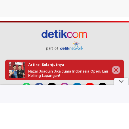
part of
Redaksi
Pedoman Media Siber
Karir
Kotak Pos
Artikel Selanjutnya
Info Iklan
Privacy Policy
Disclaimer
Nazar Joaquin Jika Juara Indonesia Open: Lari
Keliling Lapangan!
Download aplikasi detikcom
Copyright @ 2026 detikcom, All right reserved