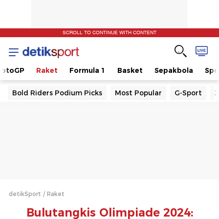
SCROLL TO CONTINUE WITH CONTENT
otoGP
Raket
Formula 1
Basket
Sepakbola
Spo
Bold Riders Podium Picks
Most Popular
G-Sport
J
detikSport
Raket
Bulutangkis Olimpiade 2024: