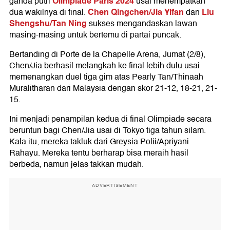
Olimpiade Paris 2024
ganda putri
usai menempatkan
Chen Qingchen/Jia Yifan
Liu
dua wakilnya di final.
dan
Shengshu/Tan Ning
sukses mengandaskan lawan
masing-masing untuk bertemu di partai puncak.
Bertanding di Porte de la Chapelle Arena, Jumat (2/8),
Chen/Jia berhasil melangkah ke final lebih dulu usai
memenangkan duel tiga gim atas Pearly Tan/Thinaah
Muralitharan dari Malaysia dengan skor 21-12, 18-21, 21-
15.
Ini menjadi penampilan kedua di final Olimpiade secara
beruntun bagi Chen/Jia usai di Tokyo tiga tahun silam.
Kala itu, mereka takluk dari Greysia Polii/Apriyani
Rahayu. Mereka tentu berharap bisa meraih hasil
berbeda, namun jelas takkan mudah.
ADVERTISEMENT