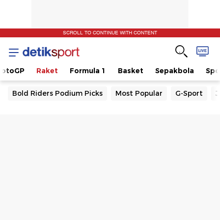
SCROLL TO CONTINUE WITH CONTENT
otoGP
Raket
Formula 1
Basket
Sepakbola
Spo
Bold Riders Podium Picks
Most Popular
G-Sport
J