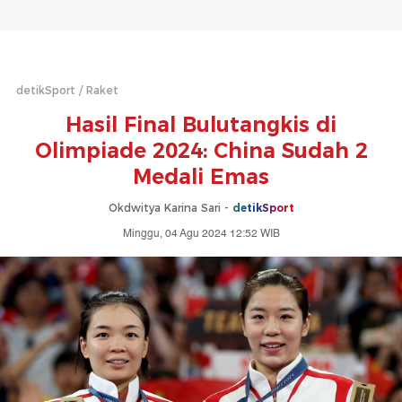
detikSport
Raket
Hasil Final Bulutangkis di
Olimpiade 2024: China Sudah 2
Medali Emas
Okdwitya Karina Sari -
detikSport
Minggu, 04 Agu 2024 12:52 WIB