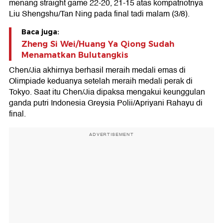
menang straight game 22-20, 21-15 atas kompatriotnya
Liu Shengshu/Tan Ning pada final tadi malam (3/8).
Baca juga:
Zheng Si Wei/Huang Ya Qiong Sudah
Menamatkan Bulutangkis
Chen/Jia akhirnya berhasil meraih medali emas di
Olimpiade keduanya setelah meraih medali perak di
Tokyo. Saat itu Chen/Jia dipaksa mengakui keunggulan
ganda putri Indonesia Greysia Polii/Apriyani Rahayu di
final.
ADVERTISEMENT