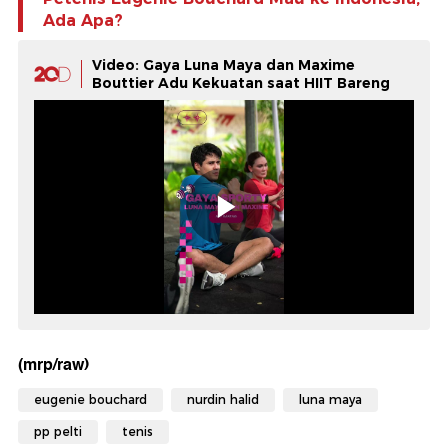
Ada Apa?
Video: Gaya Luna Maya dan Maxime
Bouttier Adu Kekuatan saat HIIT Bareng
(mrp/raw)
eugenie bouchard
nurdin halid
luna maya
pp pelti
tenis