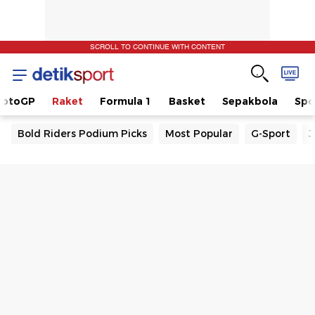
SCROLL TO CONTINUE WITH CONTENT
otoGP
Raket
Formula 1
Basket
Sepakbola
Spo
Bold Riders Podium Picks
Most Popular
G-Sport
J