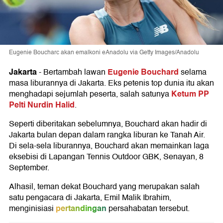
Eugenie Boucharc akan emalkoni eAnadolu via Getty Images/Anadolu
Jakarta
Eugenie Bouchard
-
Bertambah lawan
selama
masa liburannya di Jakarta. Eks petenis top dunia itu akan
Ketum PP
menghadapi sejumlah peserta, salah satunya
Pelti Nurdin Halid
.
Seperti diberitakan sebelumnya, Bouchard akan hadir di
Jakarta bulan depan dalam rangka liburan ke Tanah Air.
Di sela-sela liburannya, Bouchard akan memainkan laga
eksebisi di Lapangan Tennis Outdoor GBK, Senayan, 8
September.
Alhasil, teman dekat Bouchard yang merupakan salah
satu pengacara di Jakarta, Emil Malik Ibrahim,
pertandingan
menginisiasi
persahabatan tersebut.