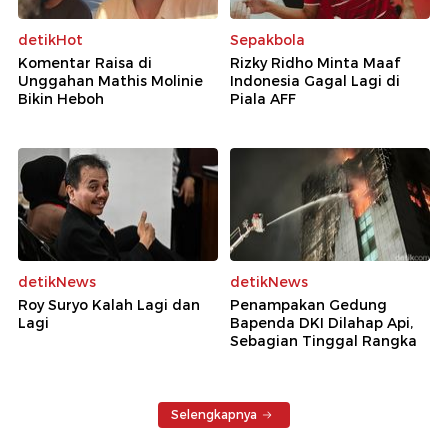
detikHot
Sepakbola
Komentar Raisa di
Rizky Ridho Minta Maaf
Unggahan Mathis Molinie
Indonesia Gagal Lagi di
Bikin Heboh
Piala AFF
detikNews
detikNews
Roy Suryo Kalah Lagi dan
Penampakan Gedung
Lagi
Bapenda DKI Dilahap Api,
Sebagian Tinggal Rangka
Selengkapnya