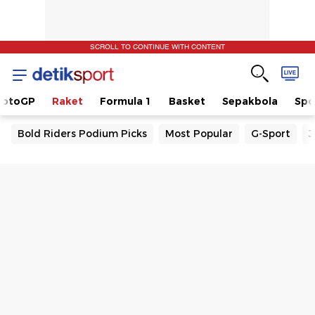
SCROLL TO CONTINUE WITH CONTENT
otoGP
Raket
Formula 1
Basket
Sepakbola
Spo
Bold Riders Podium Picks
Most Popular
G-Sport
J