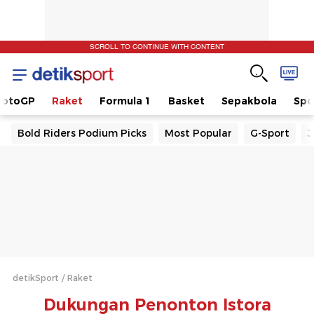
SCROLL TO CONTINUE WITH CONTENT
otoGP
Raket
Formula 1
Basket
Sepakbola
Spo
Bold Riders Podium Picks
Most Popular
G-Sport
J
detikSport
Raket
Dukungan Penonton Istora