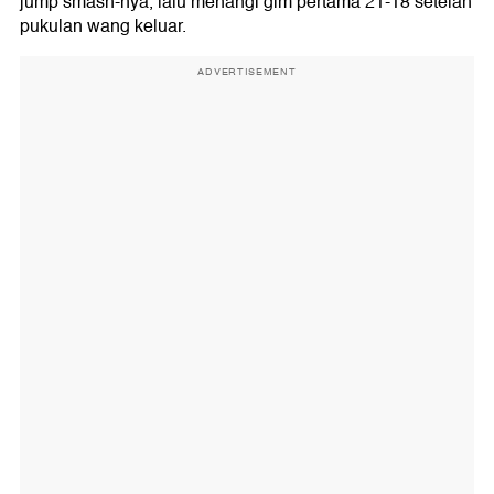
jump smash-nya, lalu menangi gim pertama 21-18 setelah
pukulan wang keluar.
ADVERTISEMENT