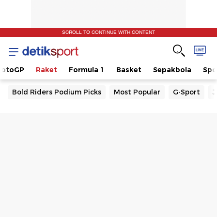
SCROLL TO CONTINUE WITH CONTENT
otoGP
Raket
Formula 1
Basket
Sepakbola
Spo
Bold Riders Podium Picks
Most Popular
G-Sport
J