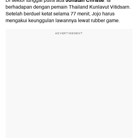
Jonatan Christie
Di sektor tunggal putra ada
. Ia
berhadapan dengan pemain Thailand Kunlavut Vitidsarn.
Setelah berduel ketat selama 77 menit, Jojo harus
mengakui keunggulan lawannya lewat rubber game.
ADVERTISEMENT