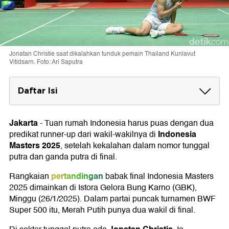
Jonatan Christie saat dikalahkan tunduk pemain Thailand Kunlavut
Vitidsarn. Foto: Ari Saputra
Daftar Isi
Hasil Final Indonesia Masters 2025
Jakarta
-
Tuan rumah Indonesia harus puas dengan dua
Indonesia
predikat runner-up dari wakil-wakilnya di
Masters 2025
, setelah kekalahan dalam nomor tunggal
putra dan ganda putra di final.
pertandingan
Rangkaian
babak final Indonesia Masters
2025 dimainkan di Istora Gelora Bung Karno (GBK),
Minggu (26/1/2025). Dalam partai puncak turnamen BWF
Super 500 itu, Merah Putih punya dua wakil di final.