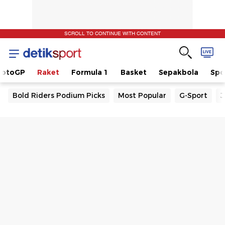
SCROLL TO CONTINUE WITH CONTENT
otoGP
Raket
Formula 1
Basket
Sepakbola
Spo
Bold Riders Podium Picks
Most Popular
G-Sport
J