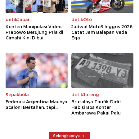
detikJabar
detikOto
Konten Manipulasi Video
Jadwal Moto3 Inggris 2026,
Prabowo Berujung Pria di
Catat Jam Balapan Veda
Cimahi Kini Dibui
Ega
Sepakbola
detikJateng
Federasi Argentina Maunya
Brutalnya Taufik-Didit
Scaloni Bertahan, tapi...
Habisi Bos Konter
Ambarawa Pakai Palu
Selengkapnya