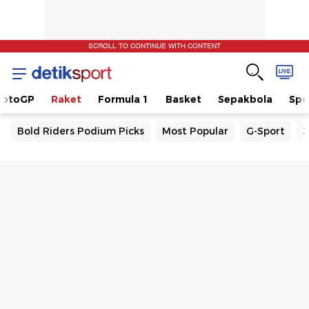
SCROLL TO CONTINUE WITH CONTENT
otoGP
Raket
Formula 1
Basket
Sepakbola
Spo
Bold Riders Podium Picks
Most Popular
G-Sport
J