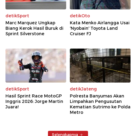
detikSport
detikOto
Marc Marquez Ungkap
Kata Menko Airlangga Usai
Biang Kerok Hasil Buruk di
'Nyobain' Toyota Land
Sprint Silverstone
Cruiser FJ
detikSport
detikJateng
Hasil Sprint Race MotoGP
Polresta Banyumas Akan
Inggris 2026: Jorge Martin
Limpahkan Pengusutan
Juara!
Kematian Sutrimo ke Polda
Metro
Selengkapnya