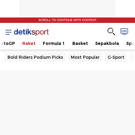
SCROLL TO CONTINUE WITH CONTENT
otoGP
Raket
Formula 1
Basket
Sepakbola
Spo
Bold Riders Podium Picks
Most Popular
G-Sport
J