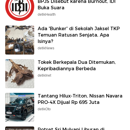
BPJS Disebut karena Burnout, IDI
Buka Suara
detikHealth
Ada 'Bunker' di Sekolah Jaksel TKP
Temuan Ratusan Senjata, Apa
Isinya?
detikNews
Tokek Berkepala Dua Ditemukan,
Kepribadiannya Berbeda
detikInet
Tantang Hilux-Triton, Nissan Navara
PRO-4X Dijual Rp 695 Juta
detikOto
Potret Sri Mulyani Liburan di