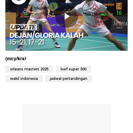
(mcy/krs)
orleans masters 2025
bwf super 300
wakil indonesia
jadwal pertandingan