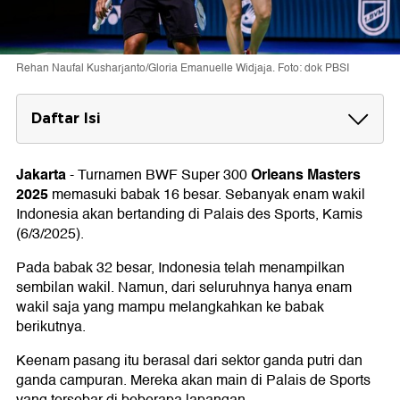
Rehan Naufal Kusharjanto/Gloria Emanuelle Widjaja. Foto: dok PBSI
Daftar Isi
Jadwal Wakil RI di 16 Besar Orleans Masters
2025
Jakarta
Orleans Masters
-
Turnamen BWF Super 300
Lapangan 1
2025
memasuki babak 16 besar. Sebanyak enam wakil
Lapangan 2
Indonesia akan bertanding di Palais des Sports, Kamis
Lapangan 3
(6/3/2025).
Lapangan 4
Pada babak 32 besar, Indonesia telah menampilkan
sembilan wakil. Namun, dari seluruhnya hanya enam
wakil saja yang mampu melangkahkan ke babak
berikutnya.
Keenam pasang itu berasal dari sektor ganda putri dan
ganda campuran. Mereka akan main di Palais de Sports