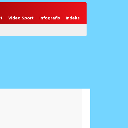
rt
Video Sport
Infografis
Indeks