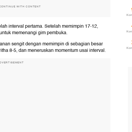
CONTINUE WITH CONTENT
Ko
lah interval pertama. Setelah memimpin 17-12,
a untuk memenangi gim pembuka.
Ko
anan sengit dengan memimpin di sebagian besar
Ko
itha 8-5, dan meneruskan momentum usai interval.
DVERTISEMENT