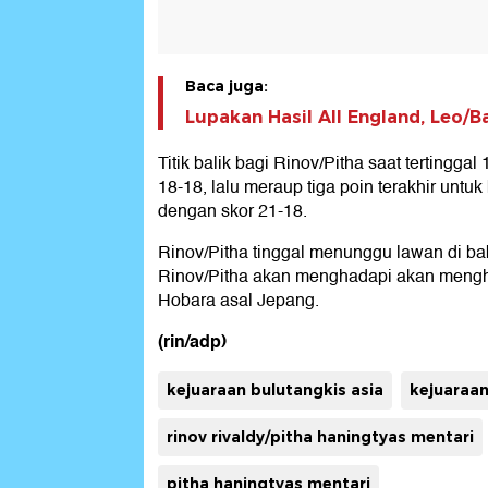
Baca juga:
Lupakan Hasil All England, Leo/
Titik balik bagi Rinov/Pitha saat terting
18-18, lalu meraup tiga poin terakhir unt
dengan skor 21-18.
Rinov/Pitha tinggal menunggu lawan di b
Rinov/Pitha akan menghadapi akan meng
Hobara asal Jepang.
(rin/adp)
kejuaraan bulutangkis asia
kejuaraan
rinov rivaldy/pitha haningtyas mentari
pitha haningtyas mentari