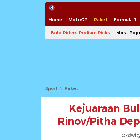
Home
MotoGP
Raket
Formula 1
Bold Riders Podium Picks
Most Popu
Sport
Raket
Kejuaraan Bul
Rinov/Pitha De
Okdwity