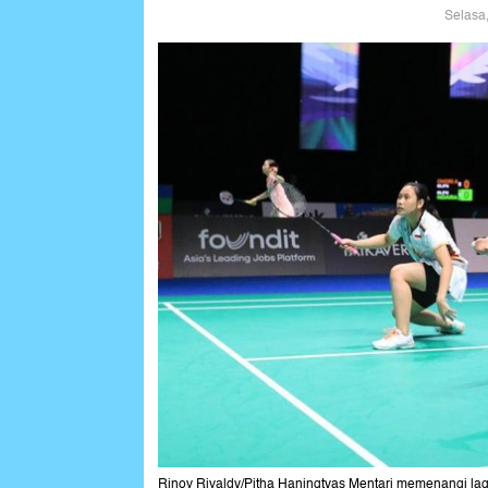
Selasa
Rinov Rivaldy/Pitha Haningtyas Mentari memenangi laga