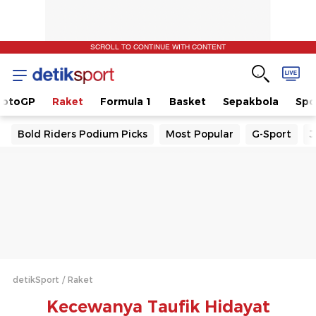
SCROLL TO CONTINUE WITH CONTENT
otoGP
Raket
Formula 1
Basket
Sepakbola
Spo
Bold Riders Podium Picks
Most Popular
G-Sport
J
detikSport
Raket
Kecewanya Taufik Hidayat