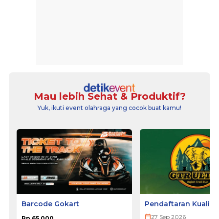
Mau lebih Sehat & Produktif?
Yuk, ikuti event olahraga yang cocok buat kamu!
Barcode Gokart
Pendaftaran Kualifi
ULTRA 2026
27 Sep 2026
Rp 65.000