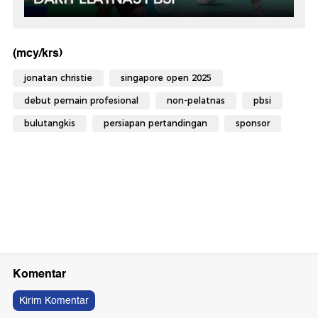
(mcy/krs)
jonatan christie
singapore open 2025
debut pemain profesional
non-pelatnas
pbsi
bulutangkis
persiapan pertandingan
sponsor
Komentar
Kirim Komentar