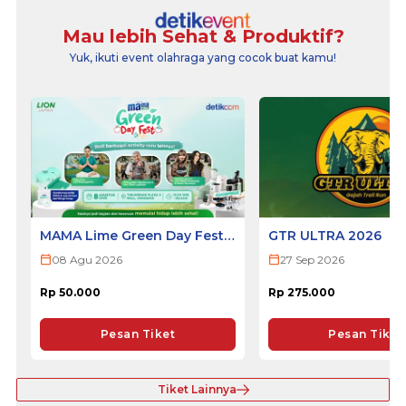
Mau lebih Sehat & Produktif?
Yuk, ikuti event olahraga yang cocok buat kamu!
MAMA Lime Green Day Fest
GTR ULTRA 2026
2026 - SURABAYA
08 Agu 2026
27 Sep 2026
Rp 50.000
Rp 275.000
Pesan Tiket
Pesan Tiket
Tiket Lainnya