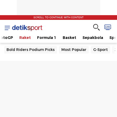
SCROLL TO CONTINUE WITH CONTENT
otoGP
Raket
Formula 1
Basket
Sepakbola
Spo
Bold Riders Podium Picks
Most Popular
G-Sport
J