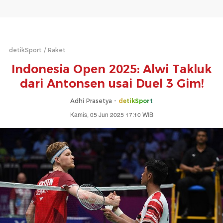
detikSport
Raket
Indonesia Open 2025: Alwi Takluk
dari Antonsen usai Duel 3 Gim!
Adhi Prasetya -
detikSport
Kamis, 05 Jun 2025 17:10 WIB