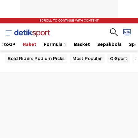
SCROLL TO CONTINUE WITH CONTENT
otoGP
Raket
Formula 1
Basket
Sepakbola
Spo
Bold Riders Podium Picks
Most Popular
G-Sport
J