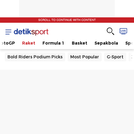
SCROLL TO CONTINUE WITH CONTENT
otoGP
Raket
Formula 1
Basket
Sepakbola
Spo
Bold Riders Podium Picks
Most Popular
G-Sport
J