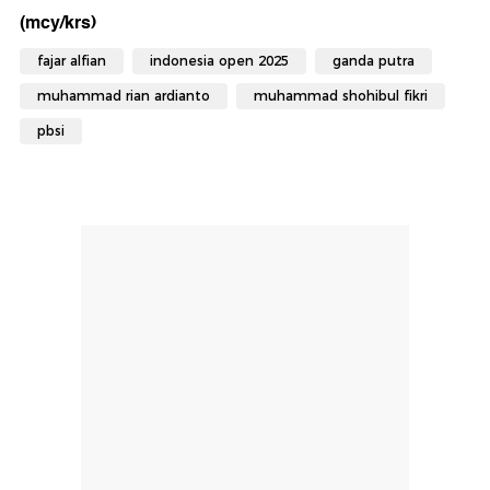
(mcy/krs)
fajar alfian
indonesia open 2025
ganda putra
muhammad rian ardianto
muhammad shohibul fikri
pbsi