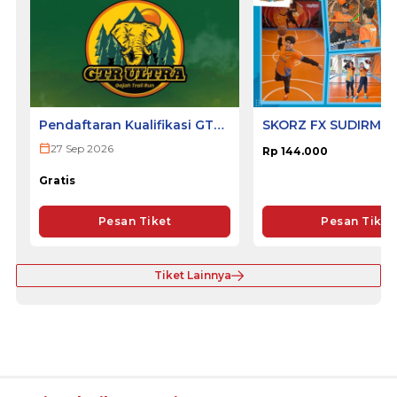
Pendaftaran Kualifikasi GTR
SKORZ FX SUDIRMA
ULTRA 2026
27 Sep 2026
Rp 144.000
Gratis
Pesan Tiket
Pesan Tiket
Tiket Lainnya