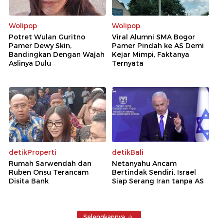
Wolipop
Wolipop
Potret Wulan Guritno
Viral Alumni SMA Bogor
Pamer Dewy Skin,
Pamer Pindah ke AS Demi
Bandingkan Dengan Wajah
Kejar Mimpi, Faktanya
Aslinya Dulu
Ternyata
detikProperti
detikBali
Rumah Sarwendah dan
Netanyahu Ancam
Ruben Onsu Terancam
Bertindak Sendiri, Israel
Disita Bank
Siap Serang Iran tanpa AS
Selengkapnya