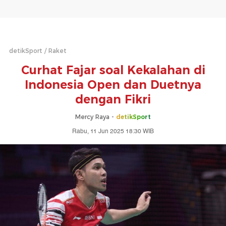
detikSport
Raket
Curhat Fajar soal Kekalahan di
Indonesia Open dan Duetnya
dengan Fikri
Mercy Raya -
detikSport
Rabu, 11 Jun 2025 18:30 WIB