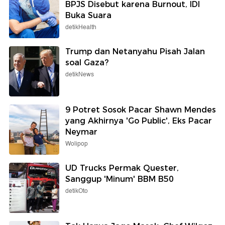
BPJS Disebut karena Burnout, IDI
Buka Suara
detikHealth
Trump dan Netanyahu Pisah Jalan
soal Gaza?
detikNews
9 Potret Sosok Pacar Shawn Mendes
yang Akhirnya 'Go Public', Eks Pacar
Neymar
Wolipop
UD Trucks Permak Quester,
Sanggup 'Minum' BBM B50
detikOto