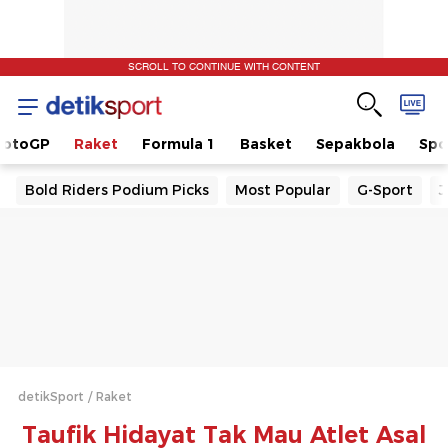
SCROLL TO CONTINUE WITH CONTENT
otoGP
Raket
Formula 1
Basket
Sepakbola
Spo
Bold Riders Podium Picks
Most Popular
G-Sport
J
detikSport
Raket
Taufik Hidayat Tak Mau Atlet Asal