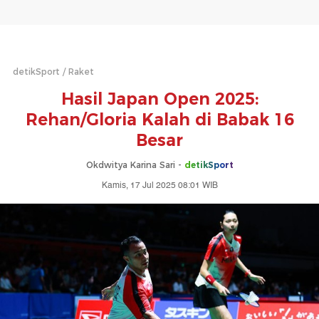
detikSport
Raket
Hasil Japan Open 2025:
Rehan/Gloria Kalah di Babak 16
Besar
Okdwitya Karina Sari -
detikSport
Kamis, 17 Jul 2025 08:01 WIB