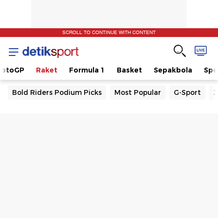
SCROLL TO CONTINUE WITH CONTENT
otoGP
Raket
Formula 1
Basket
Sepakbola
Spo
Bold Riders Podium Picks
Most Popular
G-Sport
J