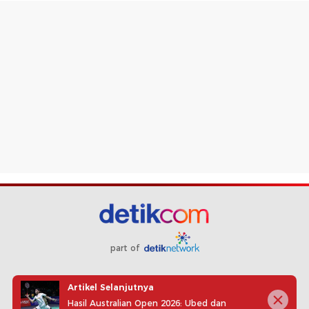
part of
Redaksi
Pedoman Media Siber
Karir
Kotak Pos
Artikel Selanjutnya
Info Iklan
Privacy Policy
Disclaimer
Hasil Australian Open 2026: Ubed dan