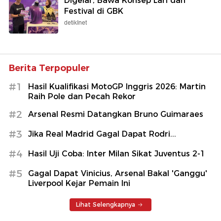
Digelar, Bawa Konsep Lari dan
Festival di GBK
detikInet
Berita Terpopuler
#1
Hasil Kualifikasi MotoGP Inggris 2026: Martin
Raih Pole dan Pecah Rekor
#2
Arsenal Resmi Datangkan Bruno Guimaraes
#3
Jika Real Madrid Gagal Dapat Rodri...
#4
Hasil Uji Coba: Inter Milan Sikat Juventus 2-1
#5
Gagal Dapat Vinicius, Arsenal Bakal 'Ganggu'
Liverpool Kejar Pemain Ini
Lihat Selengkapnya