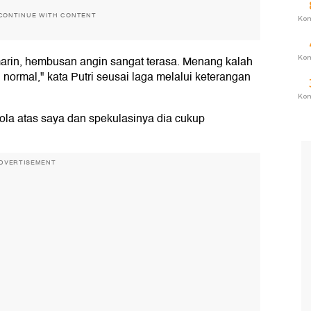
CONTINUE WITH CONTENT
Ko
marin, hembusan angin sangat terasa. Menang kalah
Ko
 normal," kata Putri seusai laga melalui keterangan
Ko
ola atas saya dan spekulasinya dia cukup
DVERTISEMENT