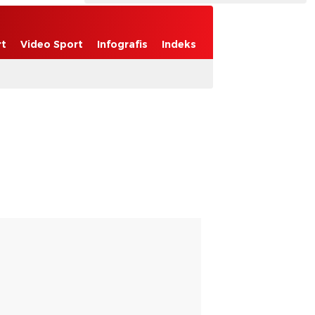
rt
Video Sport
Infografis
Indeks