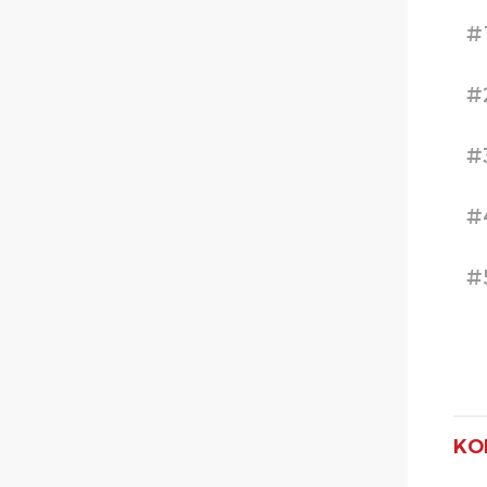
#
#
#
#
#
KO