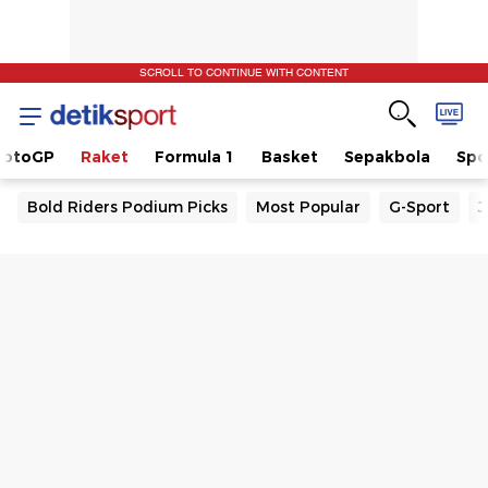
SCROLL TO CONTINUE WITH CONTENT
otoGP
Raket
Formula 1
Basket
Sepakbola
Spo
Bold Riders Podium Picks
Most Popular
G-Sport
J