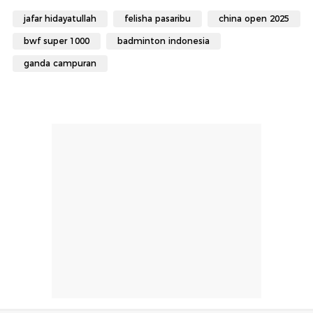
jafar hidayatullah
felisha pasaribu
china open 2025
bwf super 1000
badminton indonesia
ganda campuran