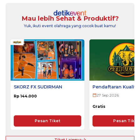
Mau lebih Sehat & Produktif?
Yuk, ikuti event olahraga yang cocok buat kamu!
SKORZ FX SUDIRMAN
Pendaftaran Kualifi
ULTRA 2026
27 Sep 2026
Rp 144.000
Gratis
Pesan Tiket
Pesan Tiket
Tiket Lainnya