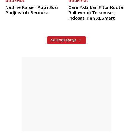
detikHot
detikInet
Nadine Kaiser, Putri Susi
Cara Aktifkan Fitur Kuota
Pudjiastuti Berduka
Rollover di Telkomsel,
Indosat, dan XLSmart
Selengkapnya