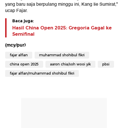
yang baru saja berpulang minggu ini, Kang Iie Sumirat,"
ucap Fajar.
Baca juga:
Hasil China Open 2025: Gregoria Gagal ke
Semifinal
(mcy/pur)
fajar alfian
muhammad shohibul fikri
china open 2025
aaron chia/soh wooi yik
pbsi
fajar alfian/muhammad shohibul fikri