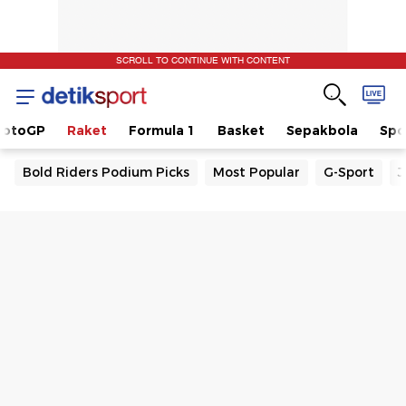
SCROLL TO CONTINUE WITH CONTENT
otoGP
Raket
Formula 1
Basket
Sepakbola
Spo
Bold Riders Podium Picks
Most Popular
G-Sport
J