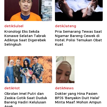
detikSulsel
detikJateng
Kronologi Eks Sekda
Pria Semarang Tewas Saat
Konawe Selatan Tabrak
Ngamar Bareng Cewek di
Adiknya Saat Digerebek
Hotel, Polisi Temukan Obat
Selingkuh
Kuat
detikHot
detikNews
Obrolan Imel Putri dan
Dokter yang Hina Pasien
Zaskia Gotik Saat Duduk
BPJS 'Banyakin Duit Halal'
Bareng Hadiri Kelulusan
Minta Maaf: Mohon Ampun
Anak