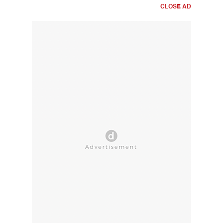
CLOSE AD