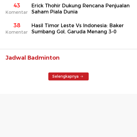
43
Erick Thohir Dukung Rencana Penjualan
Saham Piala Dunia
Komentar
38
Hasil Timor Leste Vs Indonesia: Baker
Sumbang Gol, Garuda Menang 3-0
Komentar
Jadwal Badminton
Selengkapnya