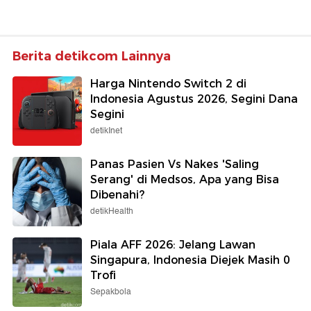
Berita detikcom Lainnya
Harga Nintendo Switch 2 di
Indonesia Agustus 2026, Segini Dana
Segini
detikInet
Panas Pasien Vs Nakes 'Saling
Serang' di Medsos, Apa yang Bisa
Dibenahi?
detikHealth
Piala AFF 2026: Jelang Lawan
Singapura, Indonesia Diejek Masih 0
Trofi
Sepakbola