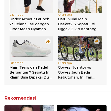
Rekomendasi